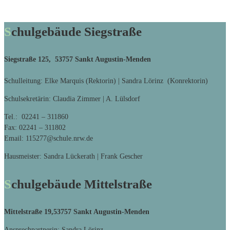
Schulgebäude Siegstraße
Siegstraße 125, 53757 Sankt Augustin-Menden
Schulleitung: Elke Marquis (Rektorin) | Sandra Lörinz (Konrektorin)
Schulsekretärin: Claudia Zimmer | A. Lülsdorf
Tel.: 02241 – 311860
Fax: 02241 – 311802
Email: 115277@schule.nrw.de
Hausmeister: Sandra Lückerath | Frank Gescher
Schulgebäude Mittelstraße
Mittelstraße 19,
53757 Sankt Augustin-Menden
Ansprechpartnerin: Sandra Lörinz