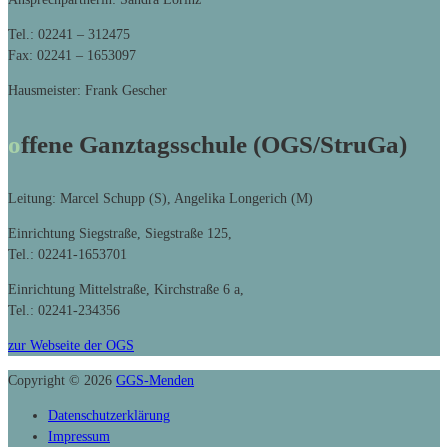
Tel.: 02241 – 312475
Fax: 02241 – 1653097
Hausmeister: Frank Gescher
offene Ganztagsschule (OGS/StruGa)
Leitung: Marcel Schupp (S), Angelika Longerich (M)
Einrichtung Siegstraße, Siegstraße 125,
Tel.: 02241-1653701
Einrichtung Mittelstraße, Kirchstraße 6 a,
Tel.: 02241-234356
zur Webseite der OGS
Copyright © 2026
GGS-Menden
Datenschutzerklärung
Impressum