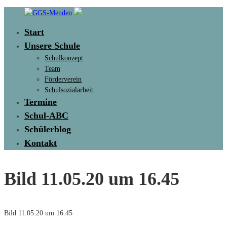
Skip
to
Start
content
GGS-
Unsere Schule
Menden
Schulkonzept
Max
Team
&
Förderverein
Moritz
Schulsozialarbeit
Schule
Termine
Schul-ABC
Schülerblog
Kontakt
Bild 11.05.20 um 16.45
Bild 11.05.20 um 16.45