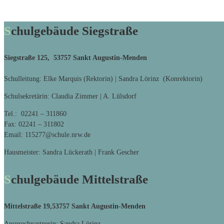
Schulgebäude Siegstraße
Siegstraße 125, 53757 Sankt Augustin-Menden
Schulleitung: Elke Marquis (Rektorin) | Sandra Lörinz (Konrektorin)
Schulsekretärin: Claudia Zimmer | A. Lülsdorf
Tel.: 02241 – 311860
Fax: 02241 – 311802
Email: 115277@schule.nrw.de
Hausmeister: Sandra Lückerath | Frank Gescher
Schulgebäude Mittelstraße
Mittelstraße 19,
53757 Sankt Augustin-Menden
Ansprechpartnerin: Sandra Lörinz