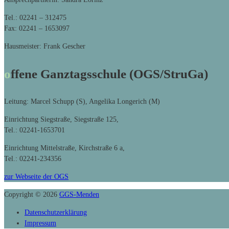
Tel.: 02241 – 312475
Fax: 02241 – 1653097
Hausmeister: Frank Gescher
offene Ganztagsschule (OGS/StruGa)
Leitung: Marcel Schupp (S), Angelika Longerich (M)
Einrichtung Siegstraße, Siegstraße 125,
Tel.: 02241-1653701
Einrichtung Mittelstraße, Kirchstraße 6 a,
Tel.: 02241-234356
zur Webseite der OGS
Copyright © 2026
GGS-Menden
Datenschutzerklärung
Impressum