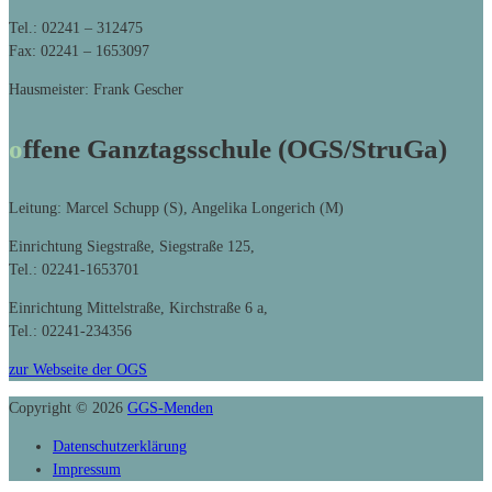
Tel.: 02241 – 312475
Fax: 02241 – 1653097
Hausmeister: Frank Gescher
offene Ganztagsschule (OGS/StruGa)
Leitung: Marcel Schupp (S), Angelika Longerich (M)
Einrichtung Siegstraße, Siegstraße 125,
Tel.: 02241-1653701
Einrichtung Mittelstraße, Kirchstraße 6 a,
Tel.: 02241-234356
zur Webseite der OGS
Copyright © 2026
GGS-Menden
Datenschutzerklärung
Impressum