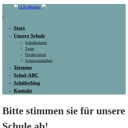
Skip
to
content
GGS-
Menden
Start
Unsere Schule
Max
Schulkonzept
&
Team
Moritz
Förderverein
Schule
Schulsozialarbeit
Termine
Schul-ABC
Schülerblog
Kontakt
Bitte stimmen sie für unsere
Schule ab!