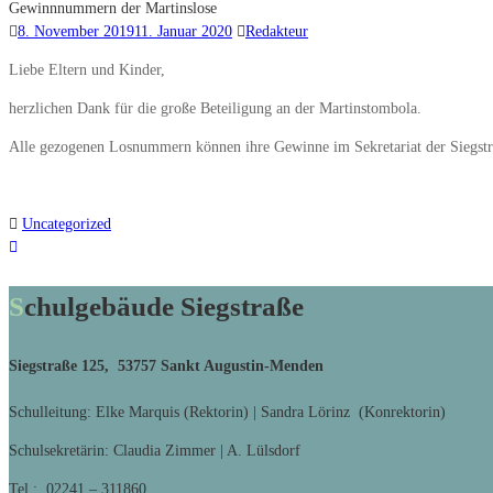
Gewinnnummern der Martinslose
8. November 2019
11. Januar 2020
Redakteur
Liebe Eltern und Kinder,
herzlichen Dank für die große Beteiligung an der Martinstombola.
Alle gezogenen Losnummern können ihre Gewinne im Sekretariat der Siegstr
Uncategorized
Schulgebäude Siegstraße
Siegstraße 125, 53757 Sankt Augustin-Menden
Schulleitung: Elke Marquis (Rektorin) | Sandra Lörinz (Konrektorin)
Schulsekretärin: Claudia Zimmer | A. Lülsdorf
Tel.: 02241 – 311860