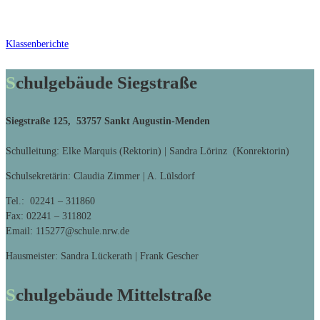
Klassenberichte
Schulgebäude Siegstraße
Siegstraße 125, 53757 Sankt Augustin-Menden
Schulleitung: Elke Marquis (Rektorin) | Sandra Lörinz (Konrektorin)
Schulsekretärin: Claudia Zimmer | A. Lülsdorf
Tel.: 02241 – 311860
Fax: 02241 – 311802
Email: 115277@schule.nrw.de
Hausmeister: Sandra Lückerath | Frank Gescher
Schulgebäude Mittelstraße