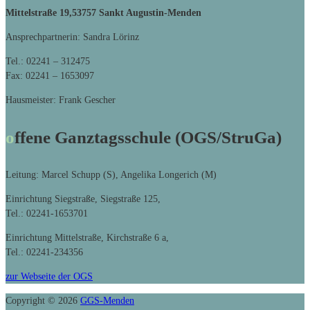
Mittelstraße 19,
53757 Sankt Augustin-Menden
Ansprechpartnerin: Sandra Lörinz
Tel.: 02241 – 312475
Fax: 02241 – 1653097
Hausmeister: Frank Gescher
offene Ganztagsschule (OGS/StruGa)
Leitung: Marcel Schupp (S), Angelika Longerich (M)
Einrichtung Siegstraße, Siegstraße 125,
Tel.: 02241-1653701
Einrichtung Mittelstraße, Kirchstraße 6 a,
Tel.: 02241-234356
zur Webseite der OGS
Copyright © 2026
GGS-Menden