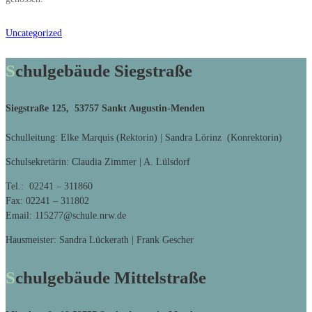
Uncategorized
Schulgebäude Siegstraße
Siegstraße 125, 53757 Sankt Augustin-Menden
Schulleitung: Elke Marquis (Rektorin) | Sandra Lörinz (Konrektorin)
Schulsekretärin: Claudia Zimmer | A. Lülsdorf
Tel.: 02241 – 311860
Fax: 02241 – 311802
Email: 115277@schule.nrw.de
Hausmeister: Sandra Lückerath | Frank Gescher
Schulgebäude Mittelstraße