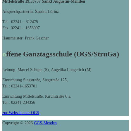
Mittelstraße 19,
53757 Sankt Augustin-Menden
Ansprechpartnerin: Sandra Lörinz
Tel.: 02241 – 312475
Fax: 02241 – 1653097
Hausmeister: Frank Gescher
offene Ganztagsschule (OGS/StruGa)
Leitung: Marcel Schupp (S), Angelika Longerich (M)
Einrichtung Siegstraße, Siegstraße 125,
Tel.: 02241-1653701
Einrichtung Mittelstraße, Kirchstraße 6 a,
Tel.: 02241-234356
zur Webseite der OGS
Copyright © 2026
GGS-Menden