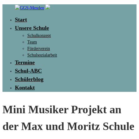
Skip
to
Start
content
GGS-
Unsere Schule
Menden
Schulkonzept
Max
Team
&
Förderverein
Moritz
Schulsozialarbeit
Schule
Termine
Schul-ABC
Schülerblog
Kontakt
Mini Musiker Projekt an
der Max und Moritz Schule