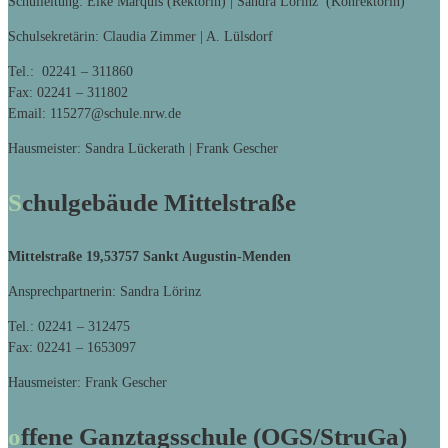
Schulleitung: Elke Marquis (Rektorin) | Sandra Lörinz (Konrektorin)
Schulsekretärin: Claudia Zimmer | A. Lülsdorf
Tel.: 02241 – 311860
Fax: 02241 – 311802
Email: 115277@schule.nrw.de
Hausmeister: Sandra Lückerath | Frank Gescher
Schulgebäude Mittelstraße
Mittelstraße 19,
53757 Sankt Augustin-Menden
Ansprechpartnerin: Sandra Lörinz
Tel.: 02241 – 312475
Fax: 02241 – 1653097
Hausmeister: Frank Gescher
offene Ganztagsschule (OGS/StruGa)