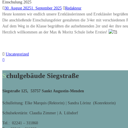
Einschulung 2025
30. August 2025
1. September 2025
Redakteur
Heute konnten wir endlich unsere Erstklässlerinnen und Erstklässler begrüßen
Die anschließende Einschulungsfeier gestalteten die 3/4er mit verschiedene
Auf dem Weg in die Klasse begrüßten die aufnehmenden 2er und 4er ihre neu
Herzlich willkommen an der Max & Moritz Schule liebe Ersties!
Uncategorized
Schulgebäude Siegstraße
Siegstraße 125, 53757 Sankt Augustin-Menden
Schulleitung: Elke Marquis (Rektorin) | Sandra Lörinz (Konrektorin)
Schulsekretärin: Claudia Zimmer | A. Lülsdorf
Tel.: 02241 – 311860