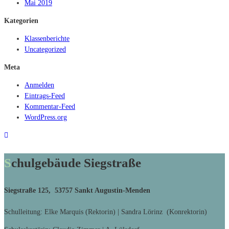
Mai 2019
Kategorien
Klassenberichte
Uncategorized
Meta
Anmelden
Eintrags-Feed
Kommentar-Feed
WordPress.org
Schulgebäude Siegstraße
Siegstraße 125, 53757 Sankt Augustin-Menden
Schulleitung: Elke Marquis (Rektorin) | Sandra Lörinz (Konrektorin)