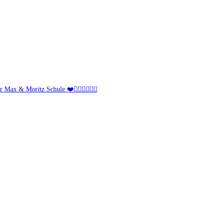
Max & Moritz Schule ❤️🚴🏻‍♀️🚴🏻‍♂️