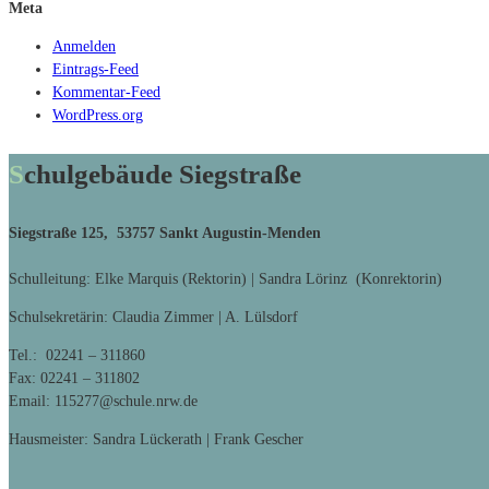
Meta
Anmelden
Eintrags-Feed
Kommentar-Feed
WordPress.org
Schulgebäude Siegstraße
Siegstraße 125, 53757 Sankt Augustin-Menden
Schulleitung: Elke Marquis (Rektorin) | Sandra Lörinz (Konrektorin)
Schulsekretärin: Claudia Zimmer | A. Lülsdorf
Tel.: 02241 – 311860
Fax: 02241 – 311802
Email: 115277@schule.nrw.de
Hausmeister: Sandra Lückerath | Frank Gescher